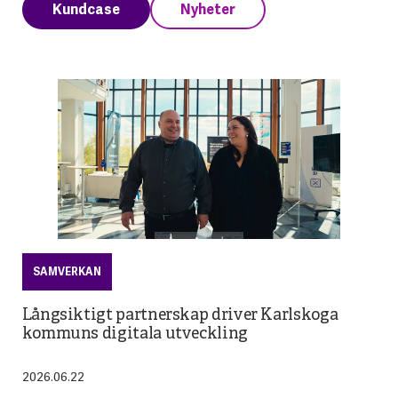
Kundcase
Nyheter
SAMVERKAN
SAMVERKAN
Långsiktigt partnerskap driver Karlskoga
Advania och link22 stärker Sveriges
kommuns digitala utveckling
totalförsvar
2026.06.22