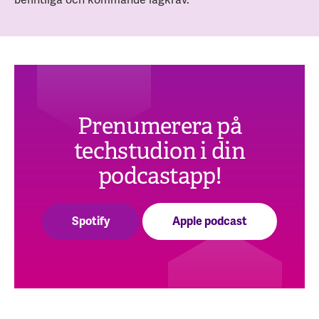
Prenumerera på
techstudion i din
podcastapp!
Spotify
Apple podcast