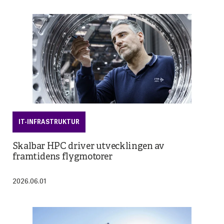
HÅLLBARHET
Hampus Ardland Looström vinner
IT-INFRASTRUKTUR
Sustainergies Impact Challenge 2026
Skalbar HPC driver utvecklingen av
framtidens flygmotorer
2026.06.01