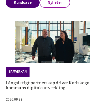
Kundcase
Nyheter
SAMVERKAN
SAMVERKAN
Långsiktigt partnerskap driver Karlskoga
Advania och link22 stärker Sveriges
kommuns digitala utveckling
totalförsvar
2026.06.22