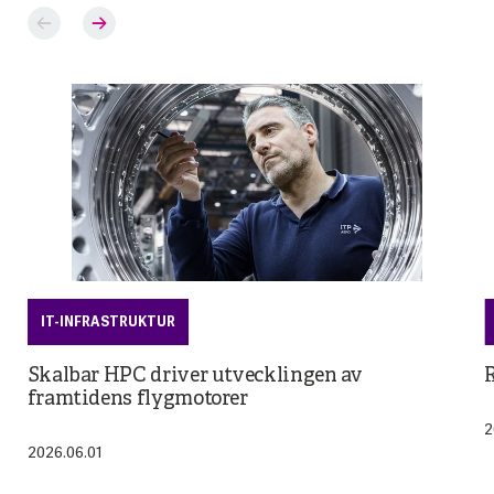
IT-INFRASTRUKTUR
Skalbar HPC driver utvecklingen av
R
framtidens flygmotorer
2
2026.06.01