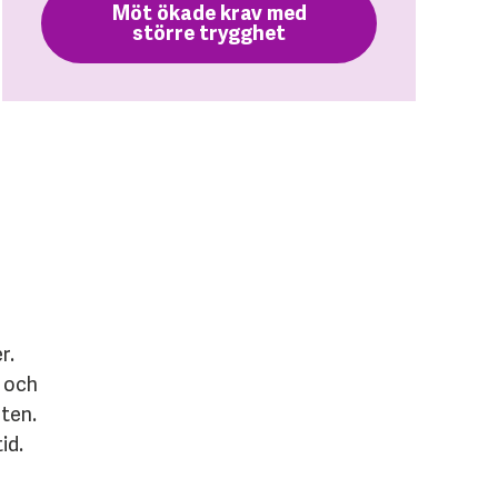
Möt ökade krav med
större trygghet
r.
r och
eten.
id.