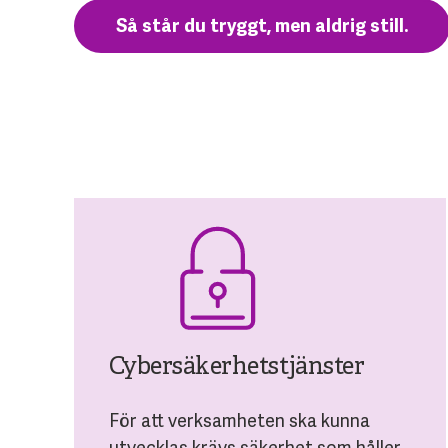
Så står du tryggt, men aldrig still.
Cybersäkerhetstjänster
För att verksamheten ska kunna
utvecklas krävs säkerhet som håller