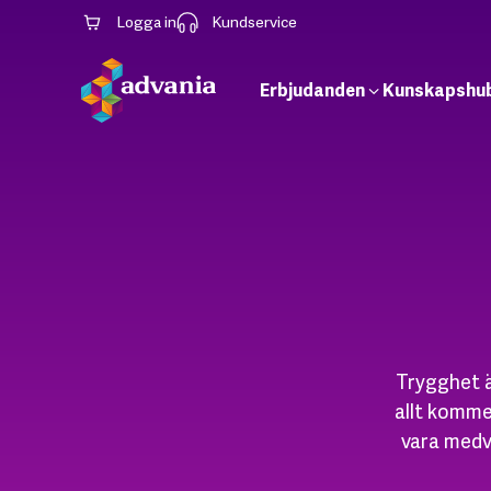
Logga in
Kundservice
Erbjudanden
Kunskapshu
Trygghet är
allt komme
vara medv