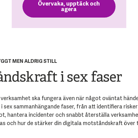
Övervaka, upptäck och
agera
YGGT MEN ALDRIG STILL
åndskraft i sex faser
n verksamhet ska fungera även när något oväntat hände
i sex sammanhängande faser, från att identifiera riske
 hot, hantera incidenter och snabbt återställa verksamh
fas och hur de stärker din digitala motståndskraft över t