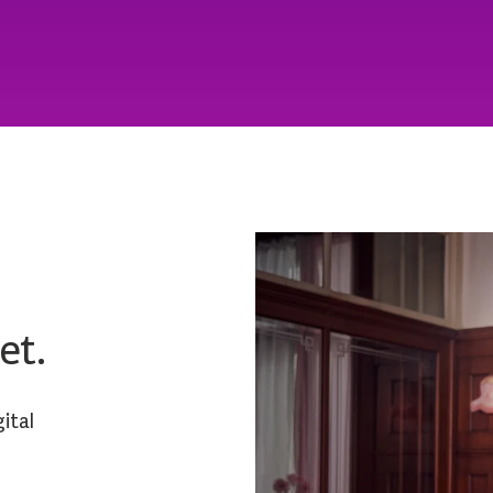
et.
ital