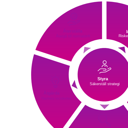
Återställa
Återgå till normaldrift
Riske
Styra
Säkerställ strategi 
Åtgärda
Hantera incidenter