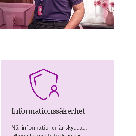
Informationssäkerhet
När informationen är skyddad,
tillgänglig och tillförlitlig blir