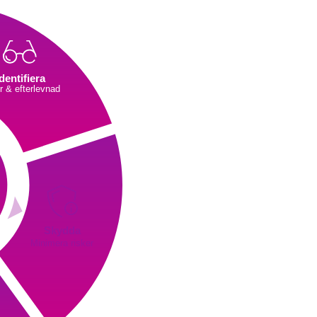
Iden
Identifiera
För att k
r & efterlevnad
du först f
identifie
verksamhe
processe
Skydda
Minimera risker