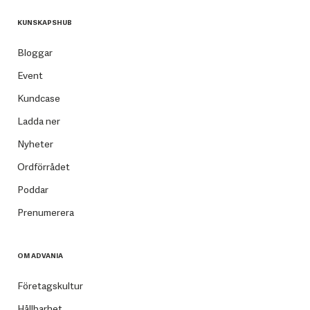
KUNSKAPSHUB
Bloggar
Event
Kundcase
Ladda ner
Nyheter
Ordförrådet
Poddar
Prenumerera
OM ADVANIA
Företagskultur
Hållbarhet