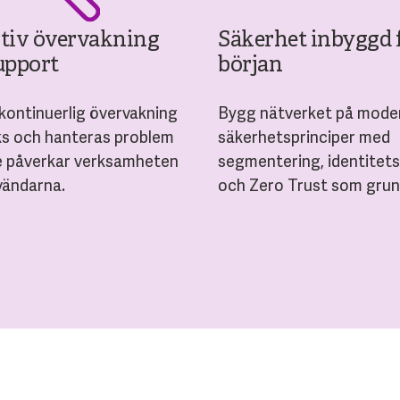
tiv övervakning
Säkerhet inbyggd 
upport
början
ontinuerlig övervakning
Bygg nätverket på mode
s och hanteras problem
säkerhetsprinciper med
e påverkar verksamheten
segmentering, identitets
vändarna.
och Zero Trust som grun