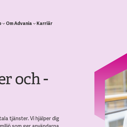
b
Om Advania
Karriär
r och -
a tjänster. Vi hjälper dig
ksmiljö som ger användarna