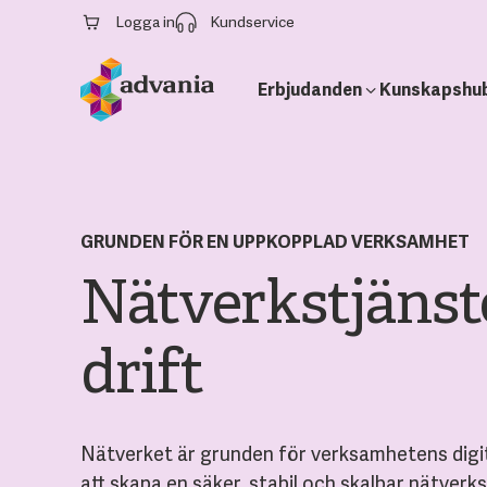
Logga in
Kundservice
Erbjudanden
Kunskapshu
GRUNDEN FÖR EN UPPKOPPLAD VERKSAMHET
Nätverkstjänste
drift
Nätverket är grunden för verksamhetens digital
att skapa en säker, stabil och skalbar nätver