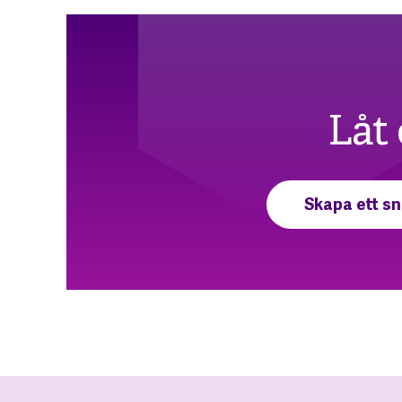
Låt 
Skapa ett sn