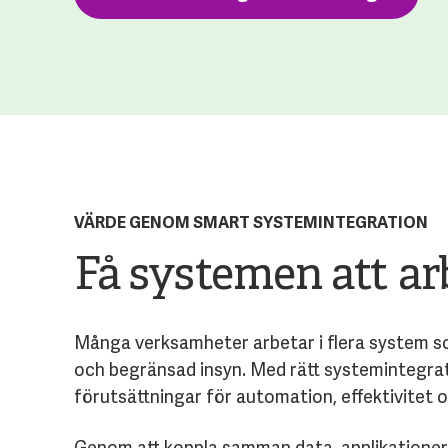
VÄRDE GENOM SMART SYSTEMINTEGRATION
Få systemen att a
Många verksamheter arbetar i flera system so
och begränsad insyn. Med rätt systemintegrat
förutsättningar för automation, effektivitet oc
Genom att koppla samman data, applikationer 