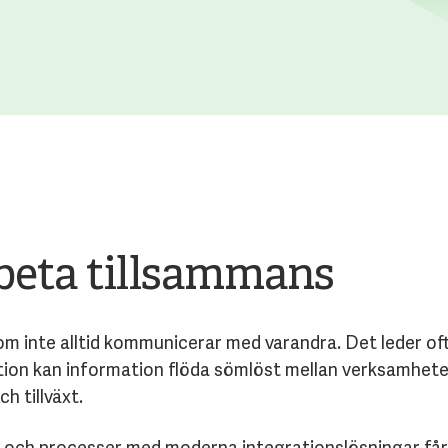
rbeta tillsammans
m inte alltid kommunicerar med varandra. Det leder of
ion kan information flöda sömlöst mellan verksamheten
h tillväxt.
och processer med moderna integrationslösningar får du