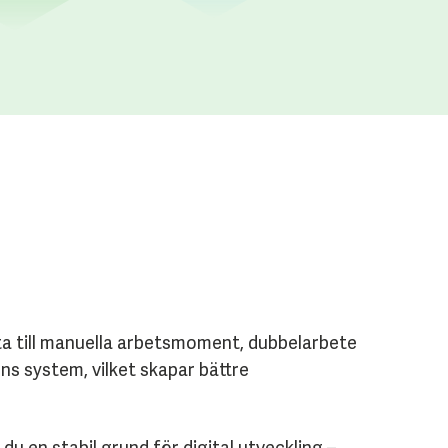
ta till manuella arbetsmoment, dubbelarbete
s system, vilket skapar bättre
 en stabil grund för digital utveckling –