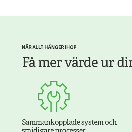
NÄR ALLT HÄNGER IHOP
Få mer värde ur d
Sammankopplade system och
smidigare processer