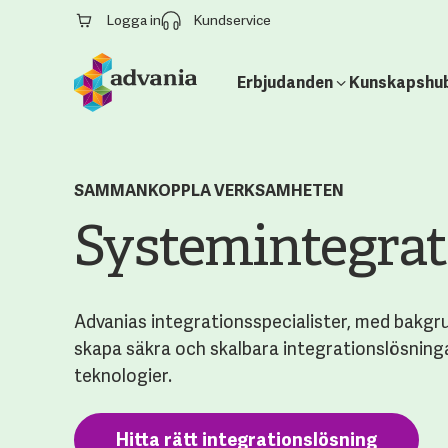
Logga in
Kundservice
Erbjudanden
Kunskapshu
SAMMANKOPPLA VERKSAMHETEN
Systemintegrat
Advanias integrationsspecialister, med bakgrund
skapa säkra och skalbara integrationslösning
teknologier.
Hitta rätt integrationslösning