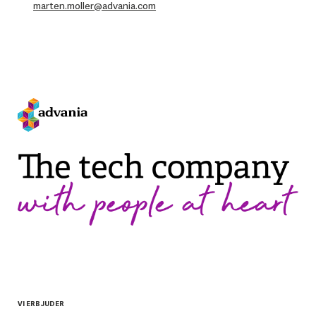
marten.moller@advania.com
VI ERBJUDER