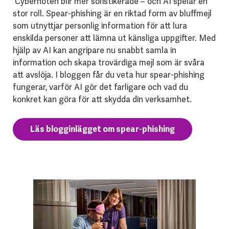
Cyberhoten blir mer sofistikerade – och AI spelar en
stor roll. Spear-phishing är en riktad form av bluffmejl
som utnyttjar personlig information för att lura
enskilda personer att lämna ut känsliga uppgifter. Med
hjälp av AI kan angripare nu snabbt samla in
information och skapa trovärdiga mejl som är svåra
att avslöja. I bloggen får du veta hur spear-phishing
fungerar, varför AI gör det farligare och vad du
konkret kan göra för att skydda din verksamhet.
Läs blogginlägget om spear-phishing