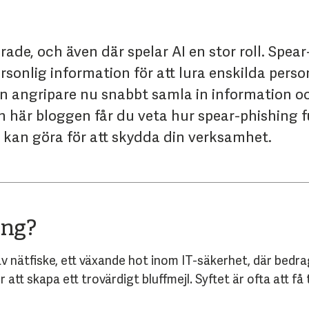
rade, och även där spelar AI en stor roll. Spea
ersonlig information för att lura enskilda pers
kan angripare nu snabbt samla in information o
en här bloggen får du veta hur spear-phishing f
 kan göra för att skydda din verksamhet.
ing?
v nätfiske, ett växande hot inom IT
-säkerhet,
där bedra
r att skapa ett trovärdigt bluffmejl. Syftet är ofta att få 