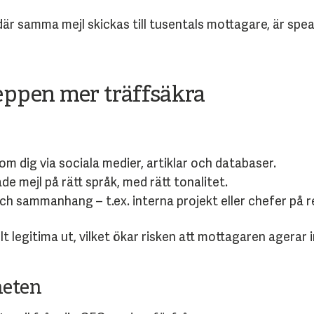
ng där samma mejl skickas till tusentals mottagare, är sp
eppen mer träffsäkra
m dig via sociala medier, artiklar och databaser.
e mejl på rätt språk, med rätt tonalitet.
ch sammanhang – t.ex. interna projekt eller chefer på r
lt legitima ut, vilket ökar risken att mottagaren agerar 
heten