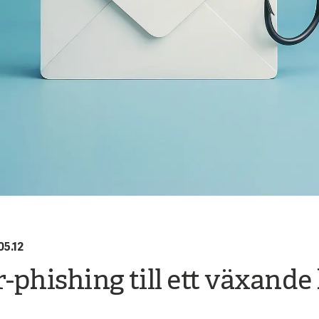
05.12
-phishing till ett växande