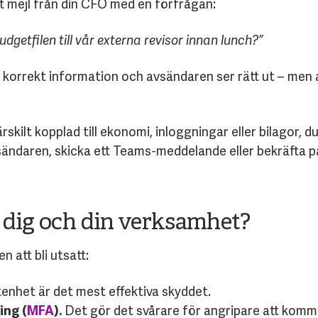
ett mejl från din CFO med en förfrågan:
getfilen till vår externa revisor innan lunch?”
r korrekt information och avsändaren ser rätt ut – men a
skilt kopplad till ekonomi, inloggningar eller bilagor, du
ändaren, skicka ett Teams-meddelande eller bekräfta på
 dig och din verksamhet?
n att bli utsatt:
nhet är det mest effektiva skyddet.
ing (
MFA
).
Det gör det svårare för angripare att komm