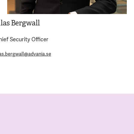
las Bergwall
hief Security Officer
as.bergwall@advania.se