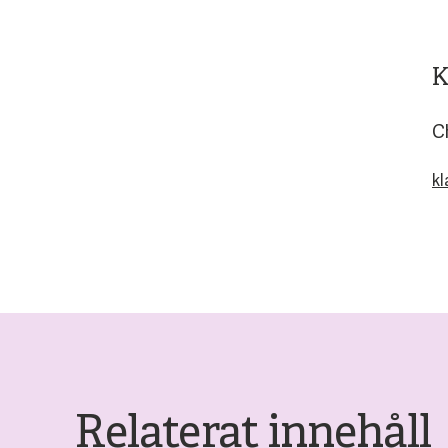
K
C
kl
Relaterat innehåll