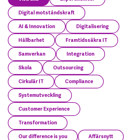
Digital motståndskraft
AI & Innovation
Digitalisering
Hållbarhet
Framtidssäkra IT
Samverkan
Integration
Skola
Outsourcing
Cirkulär IT
Compliance
Systemutveckling
Customer Experience
Transformation
Our difference is you
Affärsnytt