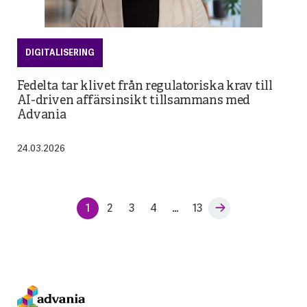
DIGITALISERING
Fedelta tar klivet från regulatoriska krav till
AI-driven affärsinsikt tillsammans med
Advania
24.03.2026
1
2
3
4
…
13