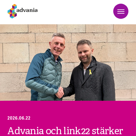
2026.06.22
Advania och link22 stärker