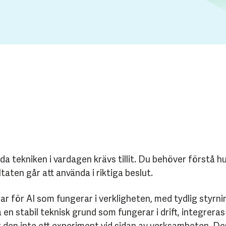
da tekniken i vardagen krävs tillit. Du behöver förstå h
taten går att använda i riktiga beslut.
ar för AI som fungerar i verkligheten, med tydlig styrn
en stabil teknisk grund som fungerar i drift, integrera
ir den inte ett experiment vid sidan av verksamheten. D