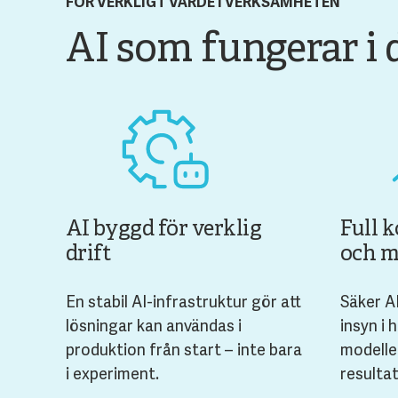
FÖR VERKLIGT VÄRDE I VERKSAMHETEN
AI som fungerar i
AI byggd för verklig
Full k
drift
och m
En stabil AI-infrastruktur gör att
Säker A
lösningar kan användas i
insyn i 
produktion från start – inte bara
modelle
i experiment.
resulta