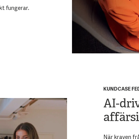
kt fungerar.
KUNDCASE FE
AI-dri
affärsi
När kraven fr