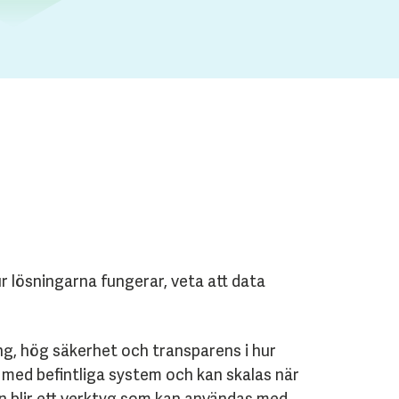
ur lösningarna fungerar, veta att data
ing, hög säkerhet och transparens i hur
s med befintliga system och kan skalas när
en blir ett verktyg som kan användas med