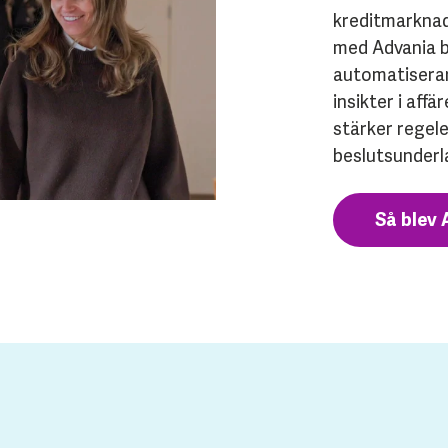
kreditmarknad
med Advania 
automatiserar
insikter i aff
stärker regel
beslutsunderl
Så blev A