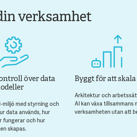
 din verksamhet
ontroll över data
Byggt för att skala
odeller
Arkitektur och arbetssätt
AI kan växa tillsammans
I-miljö med styrning och
verksamheten utan att b
hur data används, hur
r fungerar och hur
ten skapas.