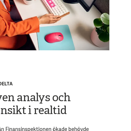
DELTA
ven analys och
nsikt i realtid
ån Finansinspektionen ökade behövde