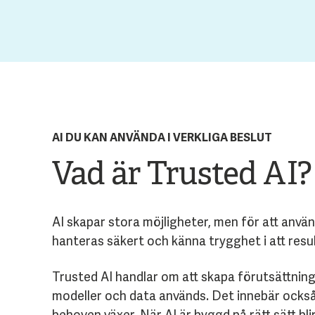
AI DU KAN ANVÄNDA I VERKLIGA BESLUT
Vad är Trusted AI?
AI skapar stora möjligheter, men för att använ
hanteras säkert och känna trygghet i att resul
Trusted AI handlar om att skapa förutsättning
modeller och data används. Det innebär också 
behoven växer. När AI är byggd på rätt sätt bl