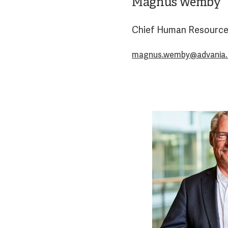
Magnus Wemby
Chief Human Resource 
magnus.wemby@advania