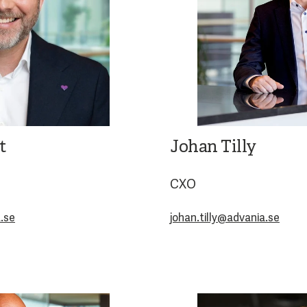
t
Johan Tilly
CXO
.se
johan.tilly@advania.se