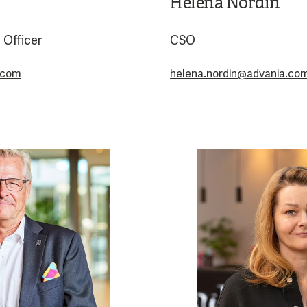
Helena Nordin
Officer
CSO
.com
helena.nordin@advania.co