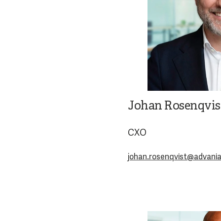
Johan Rosenqvis
CXO
johan.rosenqvist@advania