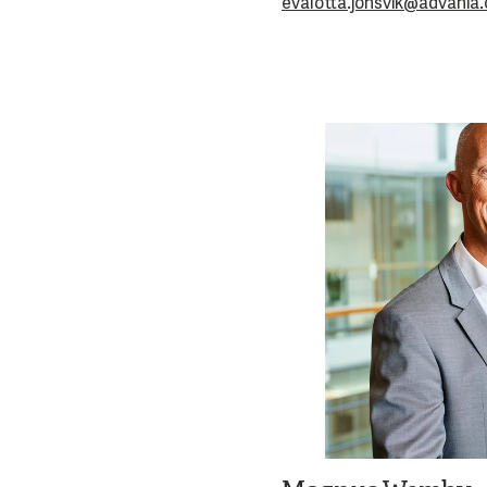
evalotta.jonsvik@advania