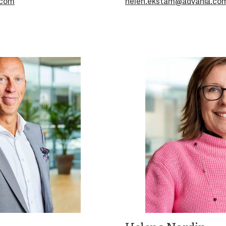
.com
helen.ekstam@advania.co