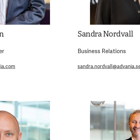
n
Sandra Nordvall
er
Business Relations
ia.com
sandra.nordvall@advania.s