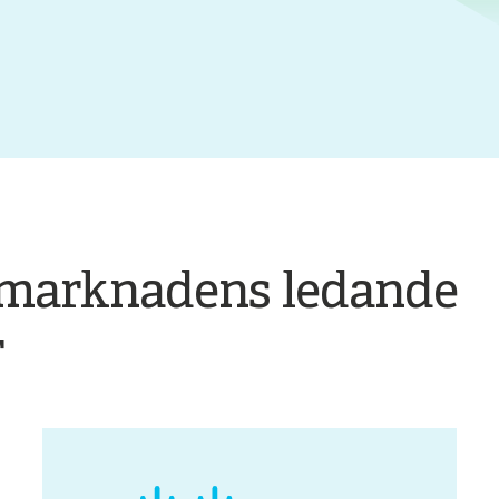
marknadens ledande
r