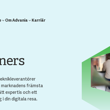
b
Om Advania
Karriär
ners
eknikleverantörer
d marknadens främsta
rätt expertis och ett
 i din digitala resa.