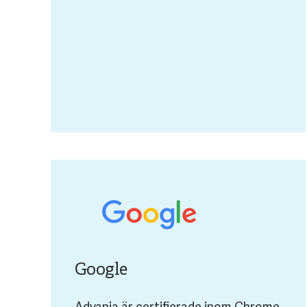
Google
Advania är certifierade inom Chrome