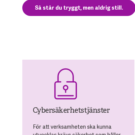
Så står du tryggt, men aldrig still.
Cybersäkerhetstjänster
För att verksamheten ska kunna
utvecklas krävs säkerhet som håller