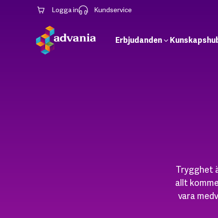
Logga in
Kundservice
Erbjudanden
Kunskapshu
Trygghet är
allt komme
vara medv