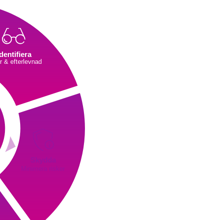
Iden
Identifiera
För att k
r & efterlevnad
du först f
identifie
verksamhe
processe
Skydda
Minimera risker