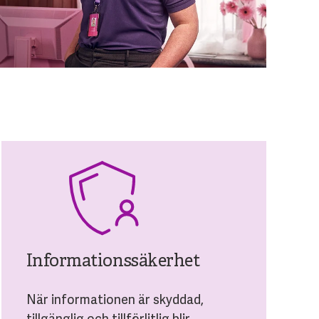
Informationssäkerhet
När informationen är skyddad,
tillgänglig och tillförlitlig blir