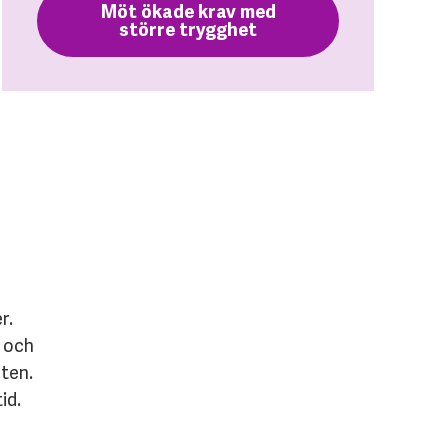
Möt ökade krav med
större trygghet
r.
r och
eten.
id.