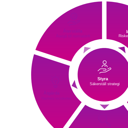
Återställa
Återgå till normaldrift
Riske
Styra
Säkerställ strategi 
Åtgärda
Hantera incidenter