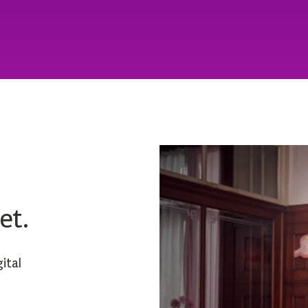
et.
ital