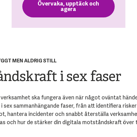
Övervaka, upptäck och
agera
YGGT MEN ALDRIG STILL
åndskraft i sex faser
n verksamhet ska fungera även när något oväntat hände
i sex sammanhängande faser, från att identifiera riske
 hot, hantera incidenter och snabbt återställa verksamh
fas och hur de stärker din digitala motståndskraft över t