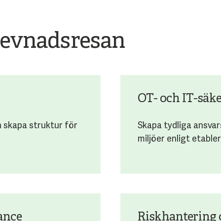
rlevnadsresan
OT- och IT-säk
 skapa struktur för
Skapa tydliga ansva
miljöer enligt etabl
ance
Riskhantering 