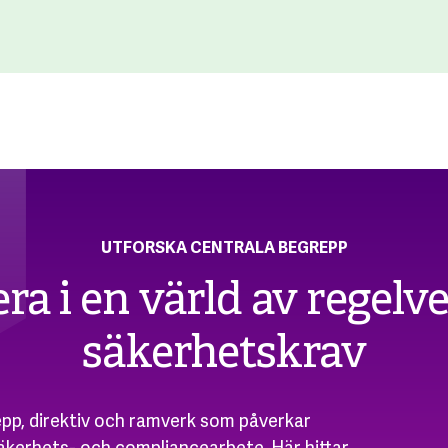
UTFORSKA CENTRALA BEGREPP
ra i en värld av regelv
säkerhetskrav
pp, direktiv och ramverk som påverkar
kerhets- och compliancearbete. Här hittar