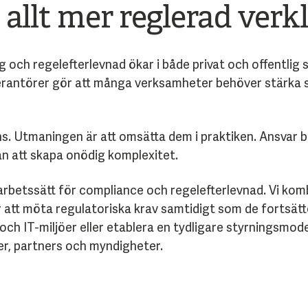
 allt mer reglerad verk
 och regelefterlevnad ökar i både privat och offentlig 
erantörer gör att många verksamheter behöver stärka s
nns. Utmaningen är att omsätta dem i praktiken. Ansvar 
n att skapa onödig komplexitet.
t arbetssätt för compliance och regelefterlevnad. Vi k
r att möta regulatoriska krav samtidigt som de fortsät
h IT-miljöer eller etablera en tydligare styrningsmodell 
r, partners och myndigheter.