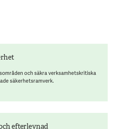
erhet
rsområden och säkra verksamhetskritiska
erade säkerhetsramverk.
och efterlevnad