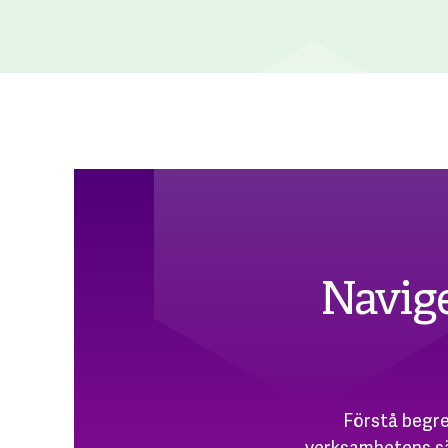
Navige
Förstå begre
verksamhetens sä