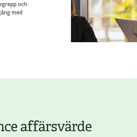
 begrepp och
igång med
nce affärsvärde