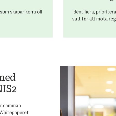
 som skapar kontroll
Identifiera, priorite
sätt för att möta reg
 med
NIS2
lar samman
. Whitepaperet