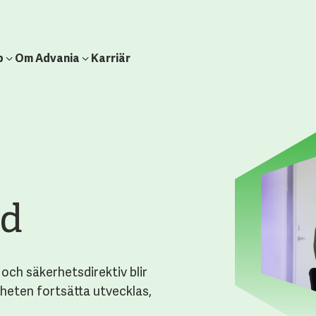
b
Om Advania
Karriär
ad
 och säkerhetsdirektiv blir
heten fortsätta utvecklas,