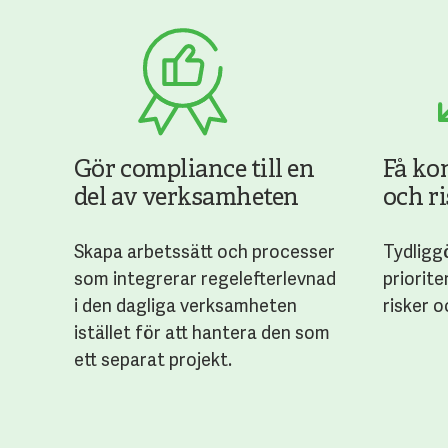
Gör compliance till en
Få ko
del av verksamheten
och r
Skapa arbetssätt och processer
Tydliggö
som integrerar regelefterlevnad
priorite
i den dagliga verksamheten
risker o
istället för att hantera den som
ett separat projekt.