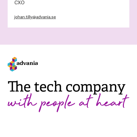
CXO
johan.tilly@advania.se