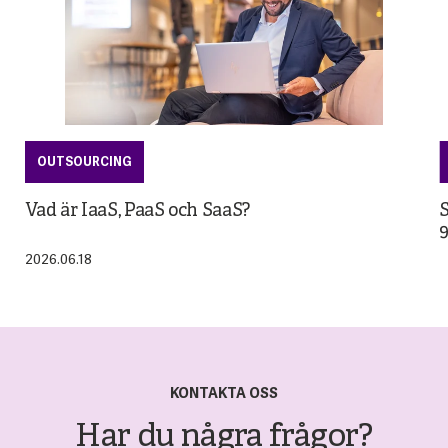
OUTSOURCING
Vad är IaaS, PaaS och SaaS?
S
9
2026.06.18
2
KONTAKTA OSS
Har du några frågor?