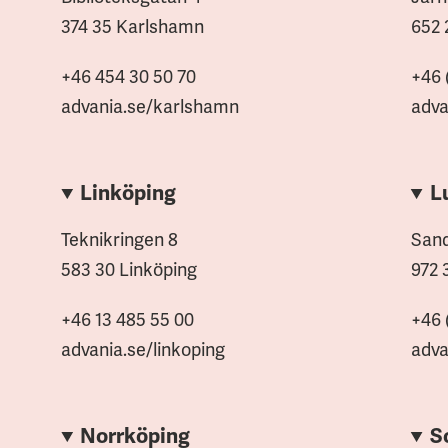
374 35 Karlshamn
652 
+46 454 30 50 70
+46 
advania.se/karlshamn
adva
Linköping
L
Teknikringen 8
Sand
583 30 Linköping
972 
+46 13 485 55 00
+46 
advania.se/linkoping
adva
Norrköping
S