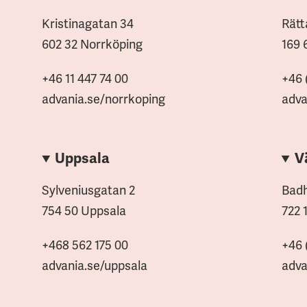
Kristinagatan 34
Rätt
602 32 Norrköping
169 
+46 11 447 74 00
+46 
advania.se/norrkoping
adva
Uppsala
V
Sylveniusgatan 2
Badh
754 50 Uppsala
722 
+468 562 175 00
+46 
advania.se/uppsala
adva