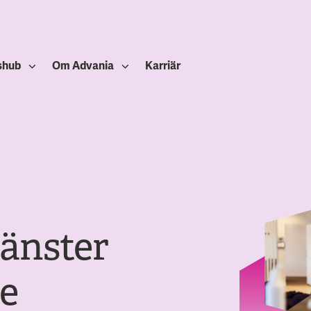
shub
Om Advania
Karriär
jänster
ge