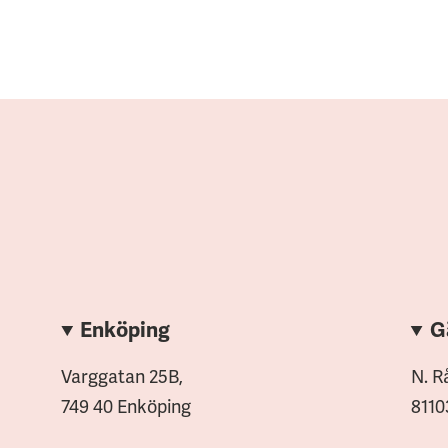
)
Enköping
G
Varggatan 25B,
N. R
749 40 Enköping
8110