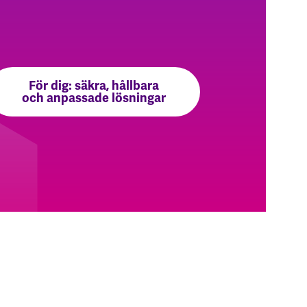
För dig: säkra, hållbara
och anpassade lösningar