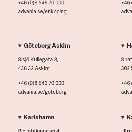
+46 (0)8 546 70 000
+46 
advania.se/enkoping
adva
Göteborg Askim
H
Sisjö Kullegata 8,
Spet
436 32 Askim
302 
+46 (0)8 546 70 000
+46 
advania.se/goteborg
adva
Karlshamn
K
Biblioteksgatan 4
Järn