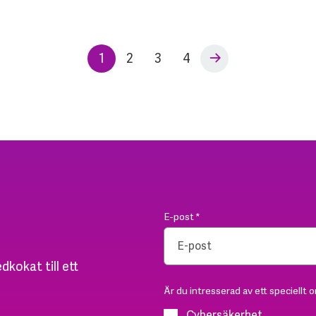
1
2
3
4
E-post
*
dkokat till ett
Är du intresserad av ett speciellt 
Cybersäkerhet