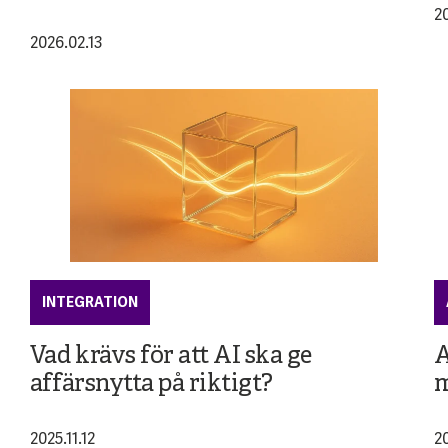
2
2026.02.13
INTEGRATION
Vad krävs för att AI ska ge
A
affärsnytta på riktigt?
m
2025.11.12
2