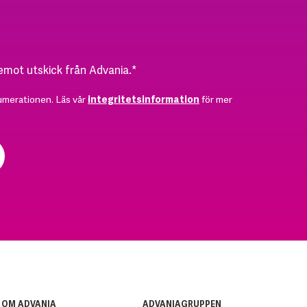
 emot utskick från Advania.
*
umerationen. Läs vår
integritetsinformation
för mer
OM ADVANIA
ADVANIAGRUPPEN