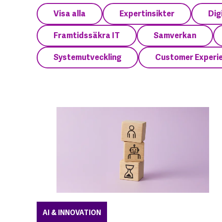
Visa alla
Expertinsikter
Dig
Framtidssäkra IT
Samverkan
Systemutveckling
Customer Experi
AI & INNOVATION