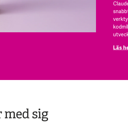
Claud
snabbt
verkty
kodmil
utveck
Läs h
r med sig