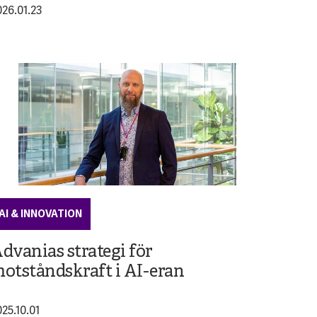
026.01.23
AI & INNOVATION
dvanias strategi för
otståndskraft i AI-eran
025.10.01