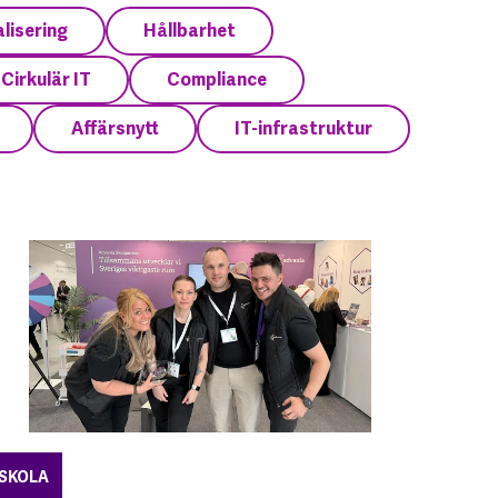
alisering
Hållbarhet
Cirkulär IT
Compliance
Affärsnytt
IT-infrastruktur
SKOLA