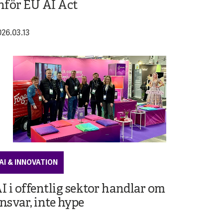
nför EU AI Act
026.03.13
AI & INNOVATION
I i offentlig sektor handlar om
nsvar, inte hype