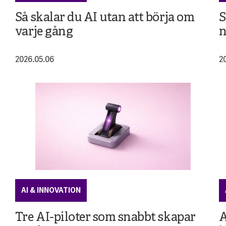
Så skalar du AI utan att börja om
S
varje gång
n
2026.05.06
2
AI & INNOVATION
Tre AI-piloter som snabbt skapar
A