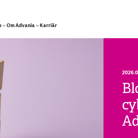
b
Om Advania
Karriär
2026.0
Bl
cy
Ad