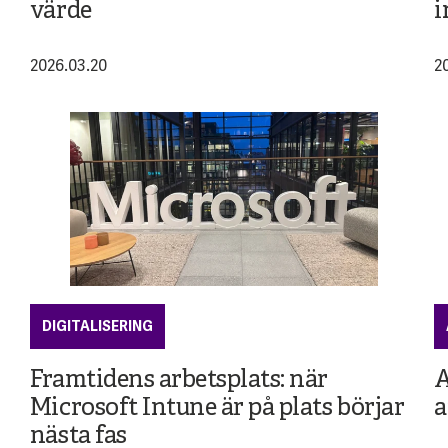
värde
i
2026.03.20
2
DIGITALISERING
Framtidens arbetsplats: när
A
Microsoft Intune är på plats börjar
a
nästa fas