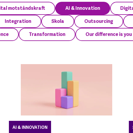
ital motståndskraft
AI & Innovation
Digit
Integration
Skola
Outsourcing
ence
Transformation
Our difference is you
AI & INNOVATION