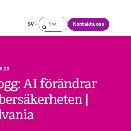
SV
Kontakta oss
5.20
ogg: AI förändrar
bersäkerheten |
vania