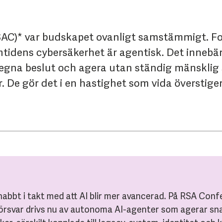
AC)* var budskapet ovanligt samstämmigt. Fo
amtidens cybersäkerhet är agentisk. Det inneb
 egna beslut och agera utan ständig mänsklig 
er. De gör det i en hastighet som vida översti
abbt i takt med att AI blir mer avancerad. På RSA Con
 försvar drivs nu av autonoma AI-agenter som agerar sn