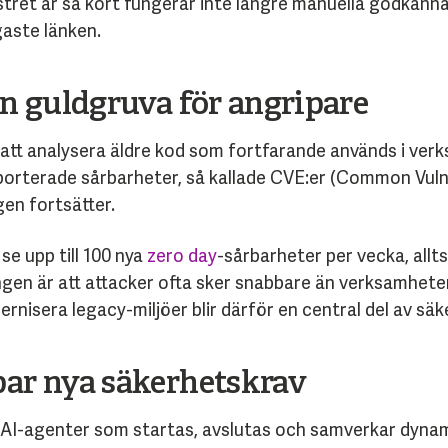
tret är så kort fungerar inte längre manuella godkänn
gaste länken.
en guldgruva för angripare
 att analysera äldre kod som fortfarande används i ver
pporterade sårbarheter, så kallade CVE:er (Common Vuln
gen fortsätter.
se upp till 100 nya
zero day
-sårbarheter per vecka, allt
ingen är att attacker ofta sker snabbare än verksamhet
nisera legacy-miljöer blir därför en central del av säk
par nya säkerhetskrav
-agenter som startas, avslutas och samverkar dynamis