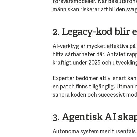
försvarsmodeller. När beslutsföns
människan riskerar att bli den sva
2. Legacy-kod blir 
AI-verktyg är mycket effektiva på
hitta sårbarheter där. Antalet ra
kraftigt under 2025 och utvecklin
Experter bedömer att vi snart kan 
en patch finns tillgänglig. Utman
sanera koden och successivt moder
3. Agentisk AI ska
Autonoma system med tusentals AI