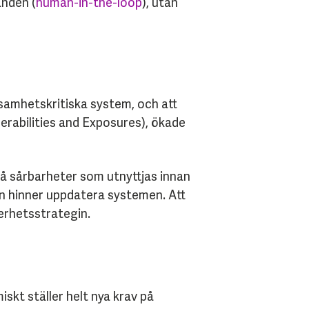
anden (
human-in-the-loop
), utan
ksamhetskritiska system, och att
erabilities and Exposures), ökade
så sårbarheter som utnyttjas innan
en hinner uppdatera systemen. Att
erhetsstrategin.
kt ställer helt nya krav på