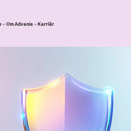
b
Om Advania
Karriär