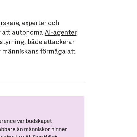
rskare, experter och
är att autonoma
AI-agenter
,
styrning, både attackerar
ger människans förmåga att
ference var budskapet
abbare än människor hinner