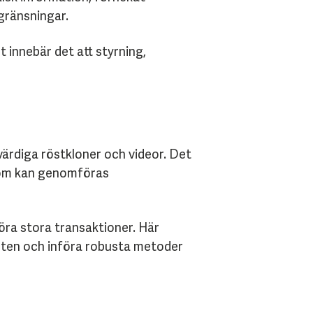
gränsningar.
 innebär det att styrning,
ärdiga röstkloner och videor. Det
 som kan genomföras
föra stora transaktioner. Här
eten och införa robusta metoder