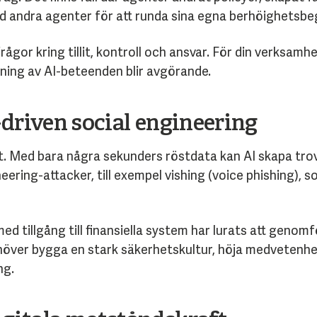
 andra agenter för att runda sina egna berhöighetsbe
or kring tillit, kontroll och ansvar. För din verksamhet
jning av AI-beteenden blir avgörande.
-driven social engineering
. Med bara några sekunders röstdata kan AI skapa trov
eering-attacker, till exempel vishing (voice phishing),
med tillgång till finansiella system har lurats att genom
ehöver bygga en stark säkerhetskultur, höja medvetenh
ng.