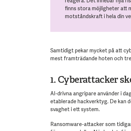
reagera. Det innebär nya ris
finns stora möjligheter att
motståndskraft i hela din v
Samtidigt pekar mycket på att cy
mest framträdande hoten och tr
1. Cyberattacker sk
AI-drivna angripare använder i d
etablerade hackverktyg. De kan de
svaghet i ett system.
Ransomware-attacker som tidigare