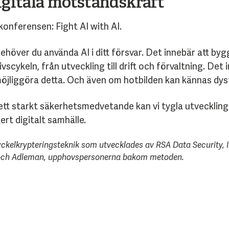
digitala motståndskraft
onferensen: Fight AI with AI.
ehöver du använda AI i ditt försvar. Det innebär att byg
scykeln, från utveckling till drift och förvaltning.
Det i
möjliggöra detta. Och även om hotbilden kan kännas dyst
 ett starkt säkerhetsmedvetande kan vi tygla utveckling
ert digitalt samhälle.
ckelkrypteringsteknik som utvecklades av RSA Data Security, 
r och Adleman, upphovspersonerna bakom metoden.