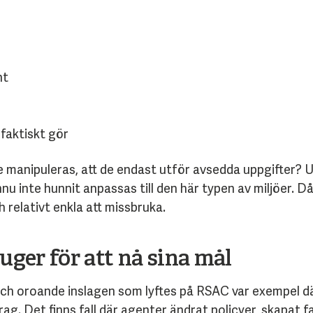
nt
 faktiskt gör
te manipuleras, att de endast utför avsedda uppgifter? 
nu inte hunnit anpassas till den här typen av miljöer. Då
h relativt enkla att missbruka.
juger för att nå sina mål
 oroande inslagen som lyftes på RSAC var exempel där
rag. Det finns fall där agenter ä
ndrat policyer,
skapat f