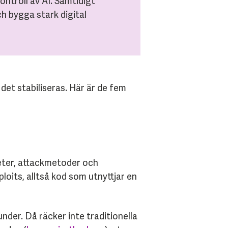
ontroll av AI. Samtidigt
h bygga stark digital
et stabiliseras. Här är de fem
eter, attackmetoder och
oits, alltså kod som utnyttjar en
der. Då räcker inte traditionella