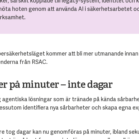
ker, särskilt kopplade till legacy-system, identitet och k
 möta hoten genom att använda AI i säkerhetsarbetet oc
erksamhet.
bersäkerhetsläget kommer att bli mer utmanande innan d
enderna från RSAC.
er på minuter – inte dagar
ag agentiska lösningar som är tränade på kända sårbarh
ssutom identifiera nya sårbarheter och skapa egna expl
 tog dagar kan nu genomföras på minuter, ibland sekun