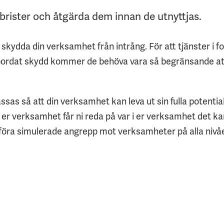
brister och åtgärda dem innan de utnyttjas.
t ut skydda din verksamhet från intrång. För att tjänster i
llbordat skydd kommer de behöva vara så begränsande a
sas så att din verksamhet kan leva ut sin fulla potential
 er verksamhet får ni reda på var i er verksamhet det ka
tföra simulerade angrepp mot verksamheter på alla nivåe