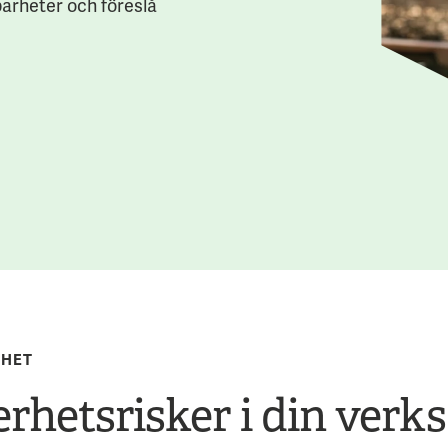
barheter och föreslå
NHET
erhetsrisker i din ver