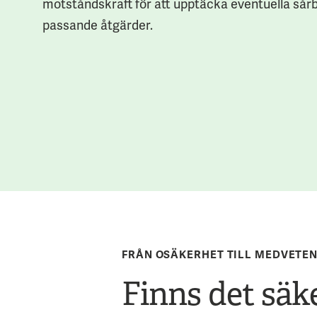
motståndskraft för att upptäcka eventuella sår
passande åtgärder.
FRÅN OSÄKERHET TILL MEDVETE
Finns det säk