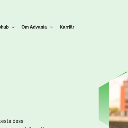
shub
Om Advania
Karriär
testa dess