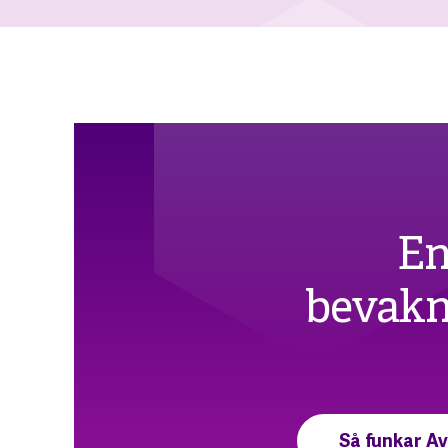
En
bevakni
Så funkar A