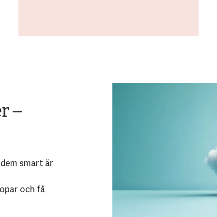
r –
a dem smart är
ropar och få