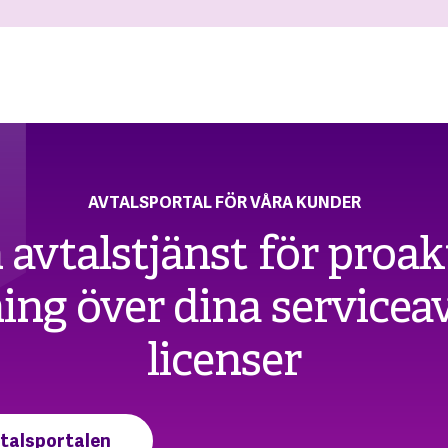
AVTALSPORTAL FÖR VÅRA KUNDER
 avtalstjänst för proak
ng över dina servicea
licenser
vtalsportalen