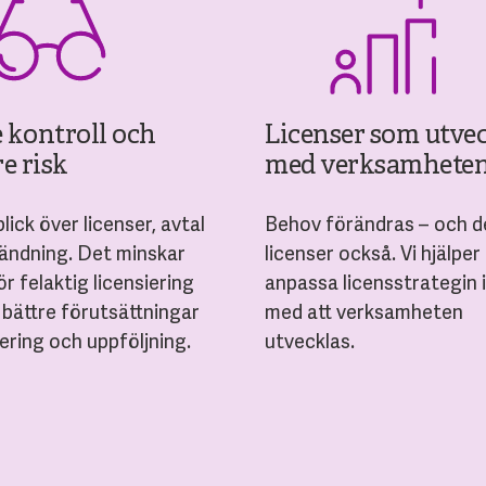
e kontroll och
Licenser som utve
e risk
med verksamhete
lick över licenser, avtal
Behov förändras – och d
ändning. Det minskar
licenser också. Vi hjälper
ör felaktig licensiering
anpassa licensstrategin i
 bättre förutsättningar
med att verksamheten
nering och uppföljning.
utvecklas.