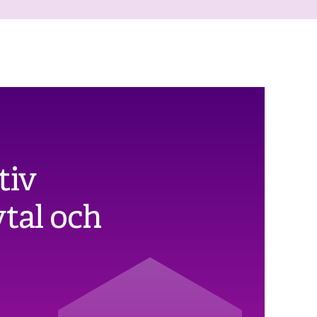
tiv
vtal och