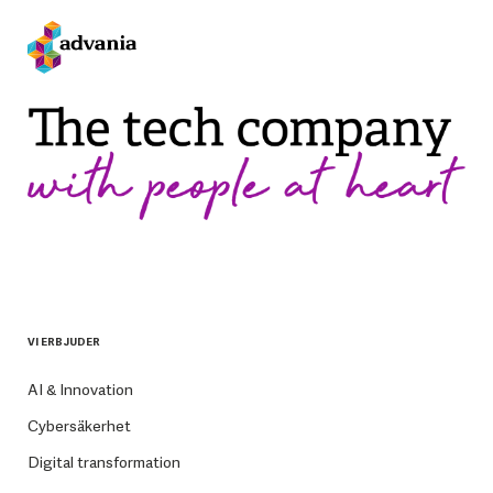
VI ERBJUDER
AI & Innovation
Cybersäkerhet
Digital transformation