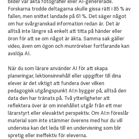
bilder var äkta fotografier eller AI-genererade.
Forskarna trodde deltagarna skulle gissa rätt i 85 % av
fallen, men snittet landade på 61 %. Det säger något
om hur svårgranskad information redan är. Det är
alltså inte längre så enkelt att titta på händer eller
öron för att se om något är äkta. Samma sak gäller
video, även om ögon och munrörelser fortfarande kan
avslöja AI.
När du som lärare använder AI för att skapa
planeringar, lektionsinnehåll eller uppgifter till dina
elever är det viktigt att fundera över vilken
pedagogisk utgångspunkt AI:n bygger på, alltså den
data den har tränats på. Två ytterligheter att
reflektera över är om innehållet utgår från ett mer
lärarstyrt eller elevaktivt perspektiv. Om AI:n föreslår
material som inte stämmer överens med hur du vill
undervisa kan det leda till en undervisning som blir
spretig eller ineffektiv för eleverna.