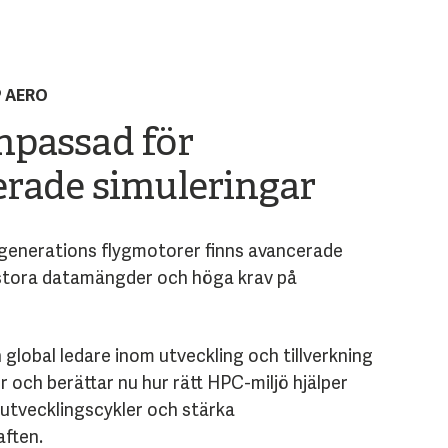
 AERO
npassad för
rade simuleringar
enerations flygmotorer finns avancerade
 stora datamängder och höga krav på
 global ledare inom utveckling och tillverkning
 och berättar nu hur rätt HPC-miljö hjälper
 utvecklingscykler och stärka
aften.