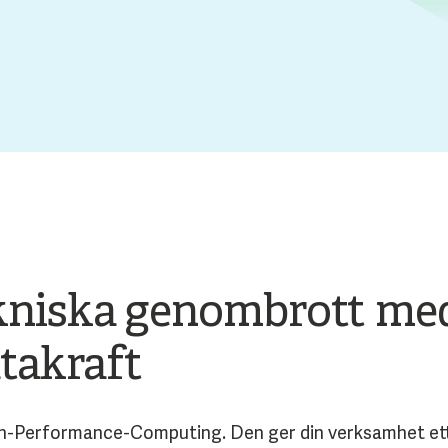
ekniska genombrott med
takraft
h-Performance-Computing. Den ger din verksamhet ett m