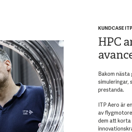
KUNDCASE ITP
HPC a
avance
Bakom nästa g
simuleringar,
prestanda.
ITP Aero är en
av flygmotorer
dem att korta
innovationskr