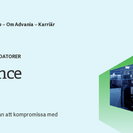
b
Om Advania
Karriär
 DATORER
nce
tan att kompromissa med