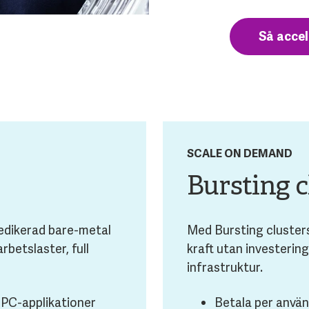
Så acce
SCALE ON DEMAND
Bursting c
 dedikerad bare-metal
Med Bursting clusters
betslaster, full
kraft utan investering
infrastruktur.
HPC-applikationer
Betala per använd