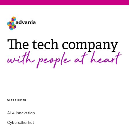
VI ERBJUDER
AI & Innovation
Cybersäkerhet