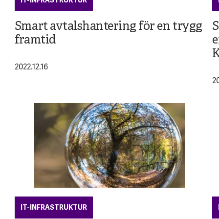
IT-INFRASTRUKTUR
Smart avtalshantering för en trygg
S
framtid
e
K
2022.12.16
2
IT-INFRASTRUKTUR