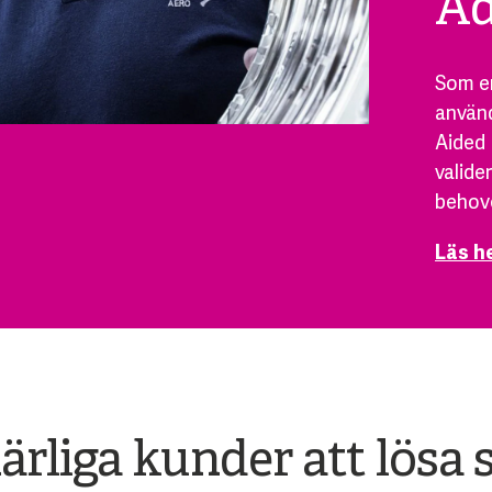
Ad
Som en
använ
Aided 
valide
behove
Läs h
härliga kunder att lös