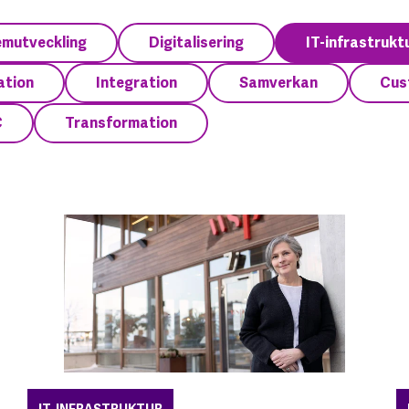
emutveckling
Digitalisering
IT-infrastrukt
ation
Integration
Samverkan
Cus
C
Transformation