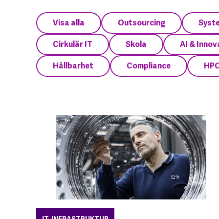
Visa alla
Outsourcing
Syst
Cirkulär IT
Skola
AI & Innov
Hållbarhet
Compliance
HP