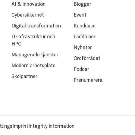
AI & Innovation
Bloggar
Cybersäkerhet
Event
Digital transformation
Kundcase
IT-infrastruktur och
Ladda ner
HPC
Nyheter
Managerade tjänster
Ordförrådet
Modern arbetsplats
Poddar
Skolpartner
Prenumerera
ttings
Imprint
Integrity information