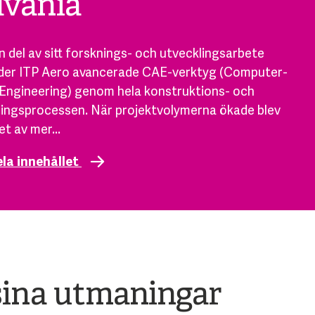
vania
 del av sitt forsknings- och utvecklingsarbete
der ITP Aero avancerade CAE-verktyg (Computer-
Engineering) genom hela konstruktions- och
ringsprocessen. När projektvolymerna ökade blev
t av mer...
ela innehållet
a sina utmaningar