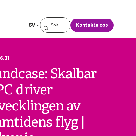
SV
Kontakta oss
6.01
ndcase: Skalbar
C driver
vecklingen av
amtidens flyg |