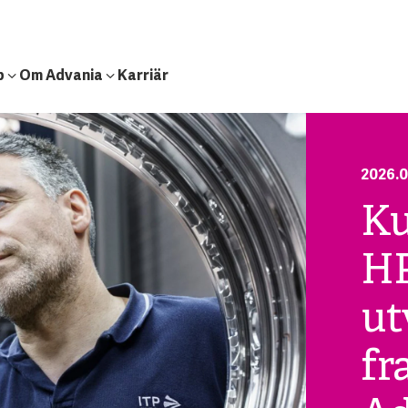
b
Om Advania
Karriär
2026.0
Ku
HP
ut
fr