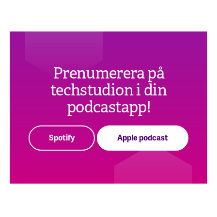
Prenumerera på
techstudion i din
podcastapp!
Spotify
Apple podcast