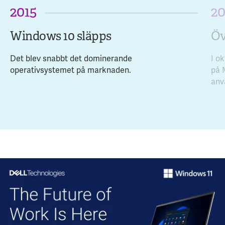
2015
2
Windows 10 släpps
Öv
Det blev snabbt det dominerande
I o
operativsystemet på marknaden.
på 
anv