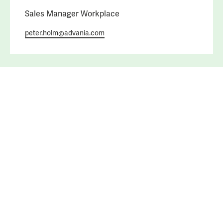
Sales Manager Workplace
peter.holm@advania.com
© 2026 All rights reserved
Cookies
Integritetsinformation