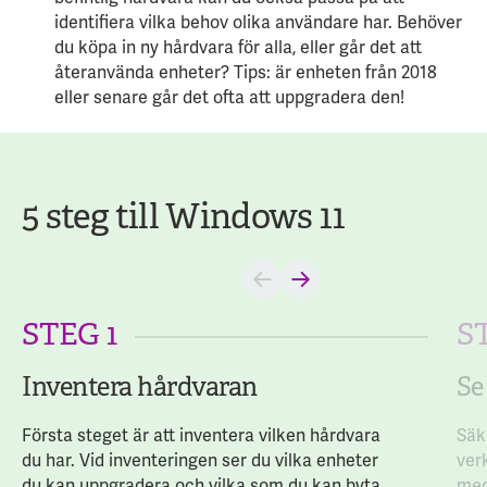
identifiera vilka behov olika användare har. Behöver
du köpa in ny hårdvara för alla, eller går det att
återanvända enheter? Tips: är enheten från 2018
eller senare går det ofta att uppgradera den!
5 steg till Windows 11
STEG 1
S
Inventera hårdvaran
Se
Första steget är att inventera vilken hårdvara
Säk
du har. Vid inventeringen ser du vilka enheter
ver
du kan uppgradera och vilka som du kan byta
med