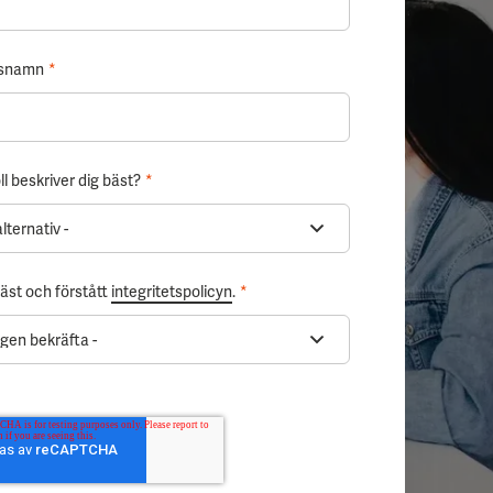
gsnamn
*
ll beskriver dig bäst?
*
läst och förstått
integritetspolicyn
.
*