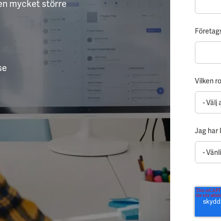
 en mycket större
Företa
se
Vilken ro
Jag har 