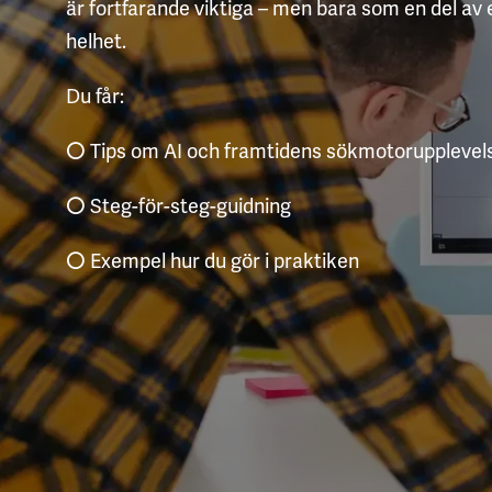
är fortfarande viktiga – men bara som en del av
helhet.
Du får:
Tips om AI och framtidens sökmotorupplevel
⚪
Steg-för-steg-guidning
⚪
Exempel hur du gör i praktiken
⚪