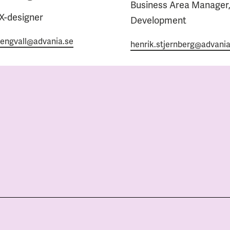
Business Area Manager
X-designer
Development
engvall@advania.se
henrik.stjernberg@advani