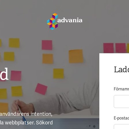
ed
Ladd
Förnam
användarens intention,
E-posta
ila webbplatser. Sökord