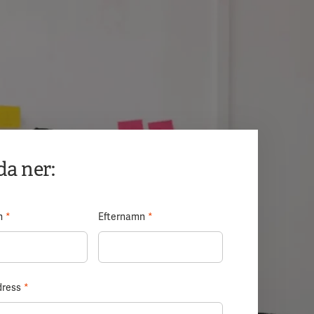
a ner:
n
*
Efternamn
*
dress
*