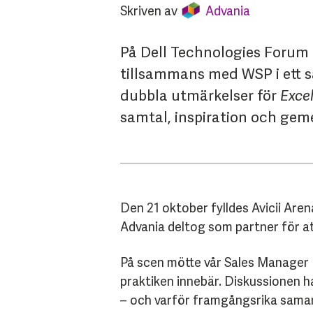
Skriven av
Advania
På Dell Technologies Forum i
tillsammans med WSP i ett sa
dubbla utmärkelser för
Exce
samtal, inspiration och gem
Den 21 oktober fylldes Avicii Are
Advania deltog som partner för att
På scen mötte vår Sales Mana
ger 
praktiken innebär. Diskussionen 
– och varför framgångsrika samar