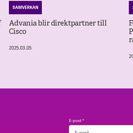
SAMVERKAN
f
Advania blir direktpartner till
F
Cisco
P
r
2025.03.05
2
E-post
*