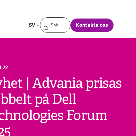
SV
Kontakta oss
0.22
het | Advania prisas
bbelt på Dell
chnologies Forum
25