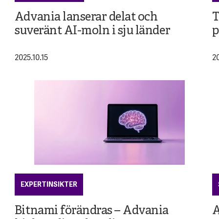
Advania lanserar delat och
T
suveränt AI-moln i sju länder
p
2025.10.15
2
EXPERTINSIKTER
Bitnami förändras – Advania
A