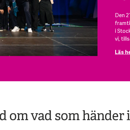
Den 21
framti
i Stoc
vi, ti
Läs h
ad om vad som händer