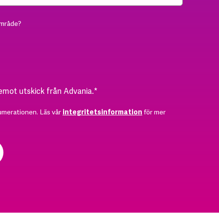
område?
 emot utskick från Advania.
*
umerationen. Läs vår
integritetsinformation
för mer