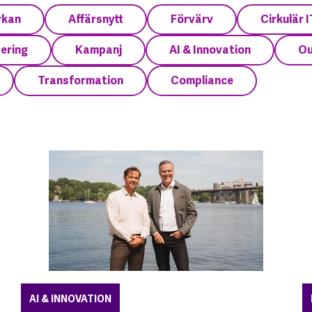
rkan
Affärsnytt
Förvärv
Cirkulär I
sering
Kampanj
AI & Innovation
Ou
Transformation
Compliance
AI & INNOVATION