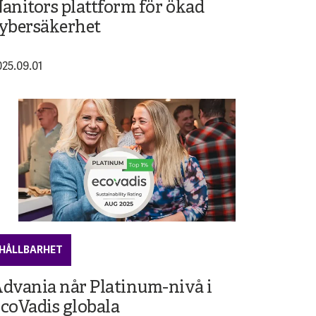
anitors plattform för ökad
ybersäkerhet
025.09.01
HÅLLBARHET
dvania når Platinum-nivå i
coVadis globala