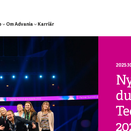
b
Om Advania
Karriär
2025.1
Ny
du
Te
20