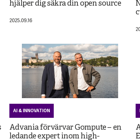
hjälper dig säkra din open source
N
c
2025.09.16
2
AI & INNOVATION
s
Advania förvärvar Gompute – en
A
ledande expert inom high-
E