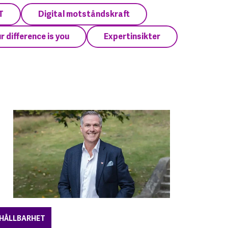
T
Digital motståndskraft
r difference is you
Expertinsikter
HÅLLBARHET