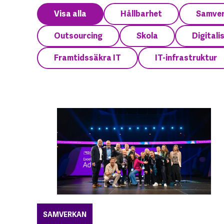
Visa alla
Hållbarhet
Samve
Outsourcing
Skola
Digitali
Framtidssäkra IT
IT-infrastruktur
SAMVERKAN