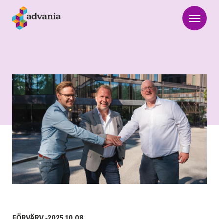
FÖRVÄRV
-
2025.10.08