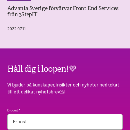
Advania Sverige förvärvar Front End Services
från 3StepIT
2022.07.11
Håll dig i loopen!💜
Vi bjuder på kunskaper, insikter och nyheter nedkokat
till ett delikat nyhetsbrev💌
E-post
*