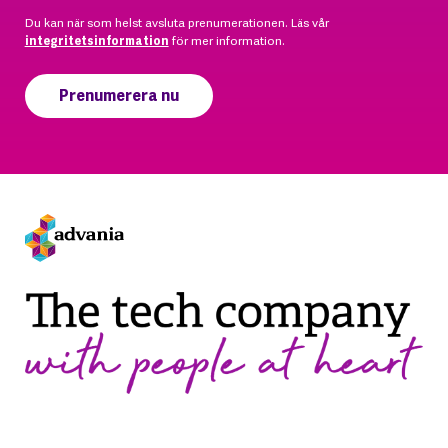
Du kan när som helst avsluta prenumerationen. Läs vår
integritetsinformation
för mer information.