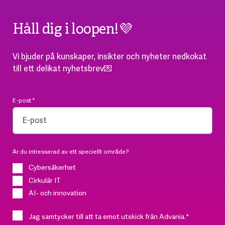
Håll dig i loopen!💜
Vi bjuder på kunskaper, insikter och nyheter nedkokat
till ett delikat nyhetsbrev💌
E-post
*
Är du intresserad av ett speciellt område?
Cybersäkerhet
Cirkulär IT
AI- och innovation
Jag samtycker till att ta emot utskick från Advania.
*