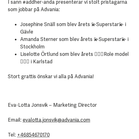
I sann #addher-anda presenterar vi stolt pristagarna
som jobbar på Advania:
Josephine Snäll som blev årets 💫Superstar💫 i
Gävle
Amanda Sterner som blev årets 💫Superstar💫 i
Stockholm
Liselotte Örtlund som blev årets 🙋🏻‍♀️Role model
🙋🏻‍♀️ i Karlstad
Stort grattis önskar vi alla på Advania!
Eva-Lotta Jonsvik – Marketing Director
Email:
evalotta.jonsvik@advania.com
Tel:
+46854670170