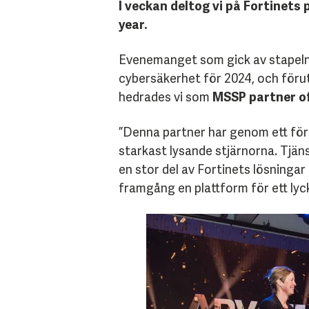
I veckan deltog vi på Fortinet
year.
Evenemanget som gick av stapeln 
cybersäkerhet för 2024, och förut
hedrades vi som
MSSP partner of
”Denna partner har genom ett förny
starkast lysande stjärnorna. Tjä
en stor del av Fortinets lösning
framgång en plattform för ett ly