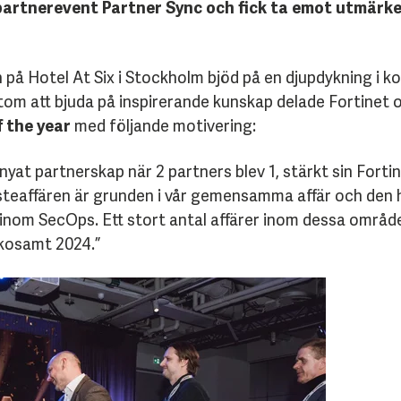
s partnerevent Partner Sync och fick ta emot utmärk
på Hotel At Six i Stockholm bjöd på en djupdykning i
om att bjuda på inspirerande kunskap delade Fortinet 
 the year
med följande motivering:
at partnerskap när 2 partners blev 1, stärkt sin Fortinet
nsteaffären är grunden i vår gemensamma affär och den
ar inom SecOps. Ett stort antal affärer inom dessa om
ckosamt 2024.”