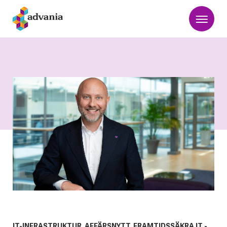
IT-INFRASTRUKTUR, AFFÄRSNYTT, FRAMTIDSSÄKRA IT -