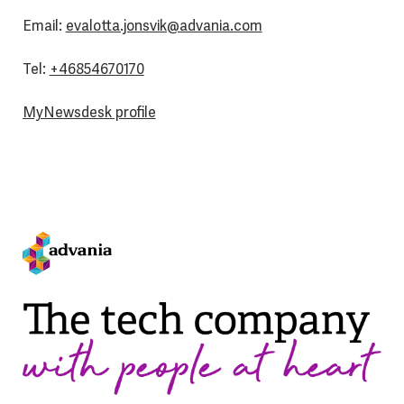
Email:
evalotta.jonsvik@advania.com
Tel:
+46854670170
MyNewsdesk profile