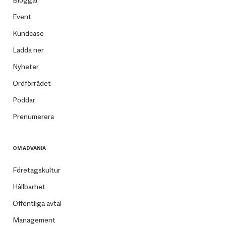
Bloggar
Event
Kundcase
Ladda ner
Nyheter
Ordförrådet
Poddar
Prenumerera
OM ADVANIA
Företagskultur
Hållbarhet
Offentliga avtal
Management