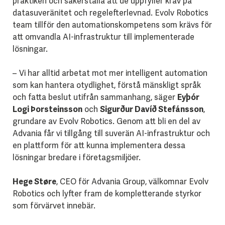
praktiken och säkerställa att de uppfyller krav på
datasuveränitet och regelefterlevnad. Evolv Robotics
team tillför den automationskompetens som krävs för
att omvandla AI-infrastruktur till implementerade
lösningar.
– Vi har alltid arbetat mot mer intelligent automation
som kan hantera otydlighet, förstå mänskligt språk
och fatta beslut utifrån sammanhang, säger
Eyþór
Logi Þorsteinsson
och
Sigurður Davíð Stefánsson
,
grundare av Evolv Robotics. Genom att bli en del av
Advania får vi tillgång till suverän AI-infrastruktur och
en plattform för att kunna implementera dessa
lösningar bredare i företagsmiljöer.
Hege Støre
, CEO för Advania Group, välkomnar Evolv
Robotics och lyfter fram de kompletterande styrkor
som förvärvet innebär.