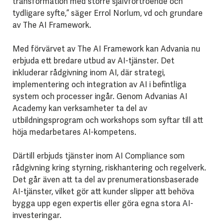
transformation med större självförtroende och
tydligare syfte,” säger Errol Norlum, vd och grundare
av The AI Framework.
Med förvärvet av The AI Framework kan Advania nu
erbjuda ett bredare utbud av AI-tjänster. Det
inkluderar rådgivning inom AI, där strategi,
implementering och integration av AI i befintliga
system och processer ingår. Genom Advanias AI
Academy kan verksamheter ta del av
utbildningsprogram och workshops som syftar till att
höja medarbetares AI-kompetens.
Därtill erbjuds tjänster inom AI Compliance som
rådgivning kring styrning, riskhantering och regelverk.
Det går även att ta del av prenumerationsbaserade
AI-tjänster, vilket gör att kunder slipper att behöva
bygga upp egen expertis eller göra egna stora AI-
investeringar.