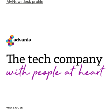
MyNewsdesk profile
VI ERBJUDER