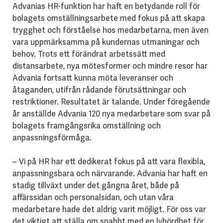
Advanias HR-funktion har haft en betydande roll för
bolagets omställningsarbete med fokus på att skapa
trygghet och förståelse hos medarbetarna, men även
vara uppmärksamma på kundernas utmaningar och
behov. Trots ett förändrat arbetssätt med
distansarbete, nya mötesformer och mindre resor har
Advania fortsatt kunna möta leveranser och
åtaganden, utifrån rådande förutsättningar och
restriktioner. Resultatet är talande. Under föregående
år anställde Advania 120 nya medarbetare som svar på
bolagets framgångsrika omställning och
anpassningsförmåga.
– Vi på HR har ett dedikerat fokus på att vara flexibla,
anpassningsbara och närvarande. Advania har haft en
stadig tillväxt under det gångna året, både på
affärssidan och personalsidan, och utan våra
medarbetare hade det aldrig varit möjligt. För oss var
det viktigt att ställa om snabbt med en lyhördhet för