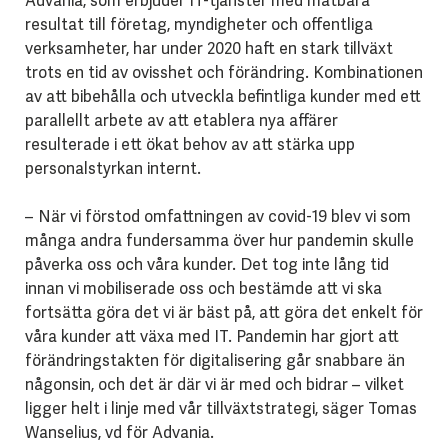
Advania, som erbjuder IT-tjänster med mätbara
resultat till företag, myndigheter och offentliga
verksamheter, har under 2020 haft en stark tillväxt
trots en tid av ovisshet och förändring. Kombinationen
av att bibehålla och utveckla befintliga kunder med ett
parallellt arbete av att etablera nya affärer
resulterade i ett ökat behov av att stärka upp
personalstyrkan internt.
– När vi förstod omfattningen av covid-19 blev vi som
många andra fundersamma över hur pandemin skulle
påverka oss och våra kunder. Det tog inte lång tid
innan vi mobiliserade oss och bestämde att vi ska
fortsätta göra det vi är bäst på, att göra det enkelt för
våra kunder att växa med IT. Pandemin har gjort att
förändringstakten för digitalisering går snabbare än
någonsin, och det är där vi är med och bidrar – vilket
ligger helt i linje med vår tillväxtstrategi, säger Tomas
Wanselius, vd för Advania.