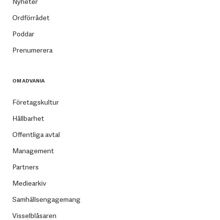
Nyheter
Ordförrådet
Poddar
Prenumerera
OM ADVANIA
Företagskultur
Hållbarhet
Offentliga avtal
Management
Partners
Mediearkiv
Samhällsengagemang
Visselblåsaren