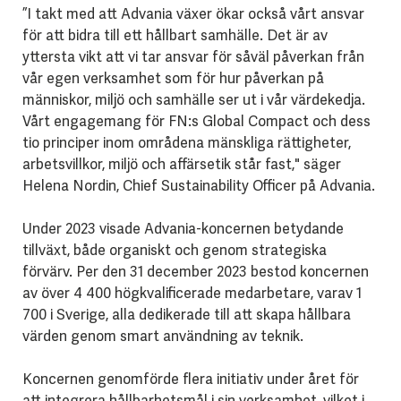
”I takt med att Advania växer ökar också vårt ansvar
för att bidra till ett hållbart samhälle. Det är av
yttersta vikt att vi tar ansvar för såväl påverkan från
vår egen verksamhet som för hur påverkan på
människor, miljö och samhälle ser ut i vår värdekedja.
Vårt engagemang för FN:s Global Compact och dess
tio principer inom områdena mänskliga rättigheter,
arbetsvillkor, miljö och affärsetik står fast," säger
Helena Nordin, Chief Sustainability Officer på Advania.
Under 2023 visade Advania-koncernen betydande
tillväxt, både organiskt och genom strategiska
förvärv. Per den 31 december 2023 bestod koncernen
av över 4 400 högkvalificerade medarbetare, varav 1
700 i Sverige, alla dedikerade till att skapa hållbara
värden genom smart användning av teknik.
Koncernen genomförde flera initiativ under året för
att integrera hållbarhetsmål i sin verksamhet, vilket i