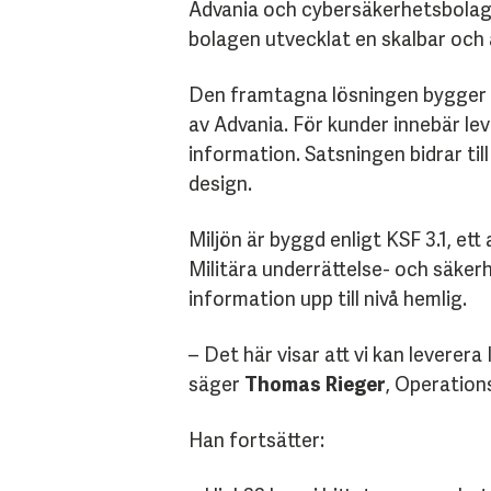
Advania och cybersäkerhetsbolag
bolagen utvecklat en skalbar och 
Den framtagna lösningen bygger p
av Advania. För kunder innebär le
information. Satsningen bidrar til
design.
Miljön är byggd enligt KSF 3.1, e
Militära underrättelse- och säke
information upp till nivå hemlig.
– Det här visar att vi kan leverer
säger
Thomas
Rieger
, Operation
Han fortsätter: