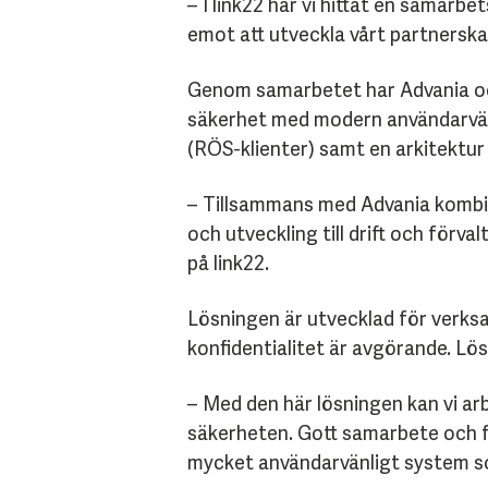
– I link22 har vi hittat en samar
emot att utveckla vårt partnerskap
Genom samarbetet har Advania och
säkerhet med modern användarvänl
(RÖS-klienter) samt en arkitektu
– Tillsammans med Advania kombine
och utveckling till drift och förva
på link22.
Lösningen är utvecklad för verksa
konfidentialitet är avgörande. Lö
– Med den här lösningen kan vi a
säkerheten. Gott samarbete och fo
mycket användarvänligt system so