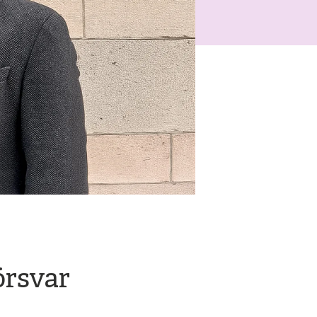
örsvar