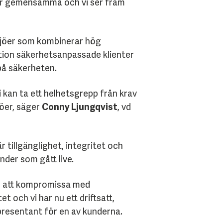
s är gemensamma och vi ser fram
iljöer som kombinerar hög
tion säkerhetsanpassade klienter
på säkerheten.
 kan ta ett helhetsgrepp från krav
jöer, säger
Conny Ljungqvist
, vd
 tillgänglighet, integritet och
nder som gått live.
an att kompromissa med
och vi har nu ett driftsatt,
resentant för en av kunderna.