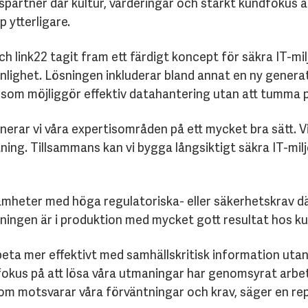
betspartner där kultur, värderingar och starkt kundfoku
 ytterligare.
 link22 tagit fram ett färdigt koncept för säkra IT-m
ighet. Lösningen inkluderar bland annat en ny genera
r som möjliggör effektiv datahantering utan att tumma 
rar vi våra expertisområden på ett mycket bra sätt. Vi
ltning. Tillsammans kan vi bygga långsiktigt säkra IT-mil
mheter med höga regulatoriska- eller säkerhetskrav där
sningen är i produktion med mycket gott resultat hos ku
rbeta mer effektivt med samhällskritisk information ut
kus på att lösa våra utmaningar har genomsyrat arbetet 
m motsvarar våra förväntningar och krav, säger en rep