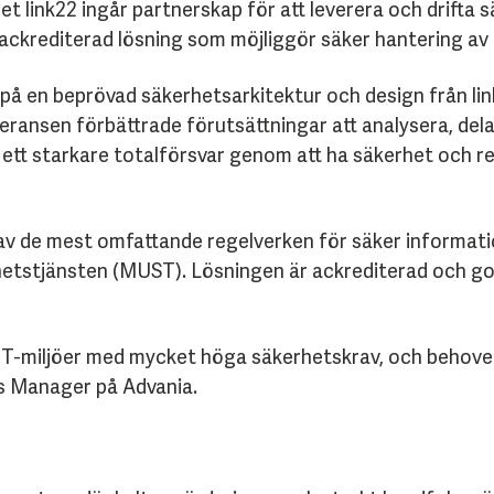
et link22
ingår partnerskap för att leverera och drifta s
ackrediterad lösning som möjliggör säker hantering av 
å en beprövad säkerhetsarkitektur och design från link
veransen förbättrade förutsättningar att analysera, del
l ett starkare totalförsvar genom att ha säkerhet och r
tt av de mest omfattande regelverken för säker informa
rhetstjänsten (MUST). Lösningen är ackrediterad och g
a IT-miljöer med mycket höga säkerhetskrav, och behovet
s Manager på Advania.