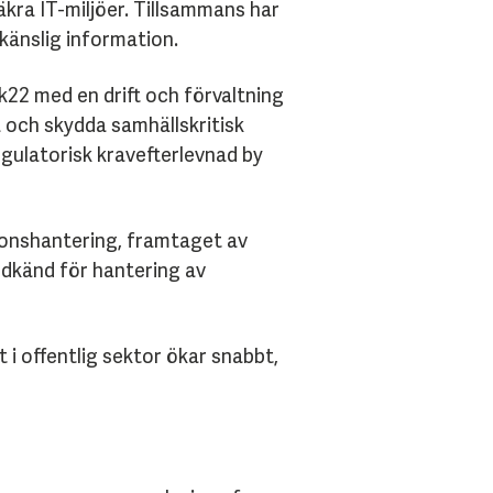
äkra IT-miljöer. Tillsammans har
känslig information.
22 med en drift och förvaltning
a och skydda samhällskritisk
egulatorisk kravefterlevnad by
tionshantering, framtaget av
odkänd för hantering av
 i offentlig sektor ökar snabbt,