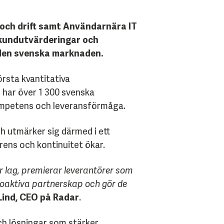
 och drift samt Användarnära IT
 kundutvärderingar och
å den svenska marknaden.
örsta kvantitativa
 har över 1 300 svenska
kompetens och leveransförmåga.
ch utmärker sig därmed i ett
rens och kontinuitet ökar.
r lag, premierar leverantörer som
roaktiva partnerskap och gör de
Lind, CEO på Radar
.
och lösningar som stärker