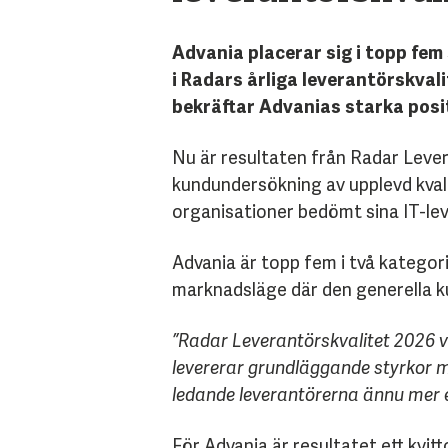
Advania placerar sig i topp fe
i Radars årliga leverantörskva
bekräftar Advanias starka posi
Nu är resultaten från Radar Lever
kundundersökning av upplevd kval
organisationer bedömt sina IT-le
Advania är topp fem i två kategor
marknadsläge där den generella ku
”Radar Leverantörskvalitet 2026 vi
levererar grundläggande styrkor m
ledande leverantörerna ännu mer 
För Advania är resultatet ett kvit