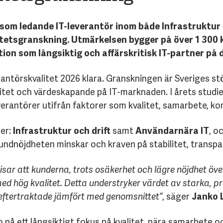
m som ledande IT-leverantör inom både Infrastruktur
litetsgranskning. Utmärkelsen bygger på över 1 300
tion som långsiktig och affärskritisk IT-partner p
antörskvalitet 2026 klara. Granskningen är Sveriges st
itet och värdeskapande på IT-marknaden. I årets studie
verantörer utifrån faktorer som kvalitet, samarbete, 
ier:
Infrastruktur och drift
samt
Användarnära IT
, o
ndnöjdheten minskar och kraven på stabilitet, transpa
sar att kunderna, trots osäkerhet och lägre nöjdhet öve
ed hög kvalitet. Detta understryker värdet av starka, p
eftertraktade jämfört med genomsnittet”
, säger
Janko 
to på ett långsiktigt fokus på kvalitet, nära samarbete 