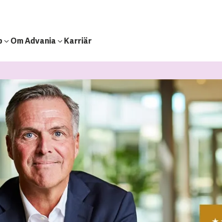
b
Om Advania
Karriär