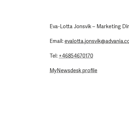
Eva-Lotta Jonsvik – Marketing Di
Email:
evalotta.jonsvik@advania.
Tel:
+46854670170
MyNewsdesk profile