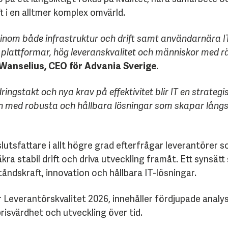
 i en alltmer komplex omvärld.
 inom både infrastruktur och drift samt användarnära I
a plattformar, hög leveranskvalitet och människor med rä
Wanselius, CEO för Advania Sverige
.
dringstakt och nya krav på effektivitet blir IT en strateg
n med robusta och hållbara lösningar som skapar långsi
slutsfattare i allt högre grad efterfrågar leverantörer
a stabil drift och driva utveckling framåt. Ett synsätt 
åndskraft, innovation och hållbara IT-lösningar.
 Leverantörskvalitet 2026, innehåller fördjupade analys
svärdhet och utveckling över tid.