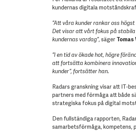
kundernas digitala motståndskraft
”Att våra kunder rankar oss högst
Det visar att vårt fokus på stabil
kundernas vardag”
, säger
Tomas 
”I en tid av ökade hot, högre förän
att fortsätta kombinera innovatio
kunder”, fortsätter han.
Radars granskning visar att IT-be
partners med förmåga att både säkr
strategiska fokus på digital motst
Den fullständiga rapporten, Radar
samarbetsförmåga, kompetens, pri