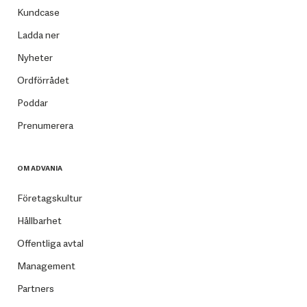
Kundcase
Ladda ner
Nyheter
Ordförrådet
Poddar
Prenumerera
OM ADVANIA
Företagskultur
Hållbarhet
Offentliga avtal
Management
Partners