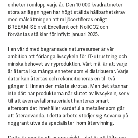
enheter i omlopp varje år. Den 10 000 kvadratmeter
stora anläggningen har högt ställda hållbarhetskrav
med målsättningen att miljöcertifieras enligt
BREEAM-SE nivå Excellent och NollCO2 och
förväntas stå klar för inflytt januari 2025.
I en värld med begränsade naturresurser är vår
ambition att förlänga livscykeln för IT-utrustning och
minska behovet av nyproduktion. Vårt mål är att varje
år återta lika många enheter som vi distribuerar. Varje
dator kan återtas och rekonditioneras en till två
gånger till innan den måste skrotas. Men det stannar
inte där: när produkterna når slutet av livscykeln, ser vi
till att även avfallsmaterialet hanteras smart
eftersom det innehåller värdefulla metaller som går
att återanvända. I detta arbete stödjer sig Advania på
noggrant utvalda specialister inom återvinning.
Detta är mer än ett byggprojekt – det är ett löfte om