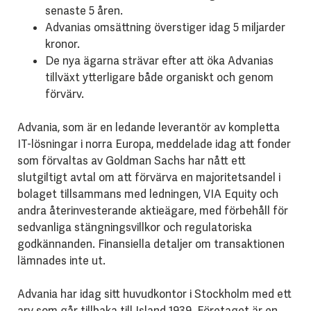
senaste 5 åren.
Advanias omsättning överstiger idag 5 miljarder
kronor.
De nya ägarna strävar efter att öka Advanias
tillväxt ytterligare både organiskt och genom
förvärv.
Advania, som är en ledande leverantör av kompletta
IT-lösningar i norra Europa, meddelade idag att fonder
som förvaltas av Goldman Sachs har nått ett
slutgiltigt avtal om att förvärva en majoritetsandel i
bolaget tillsammans med ledningen, VIA Equity och
andra återinvesterande aktieägare, med förbehåll för
sedvanliga stängningsvillkor och regulatoriska
godkännanden. Finansiella detaljer om transaktionen
lämnades inte ut.
Advania har idag sitt huvudkontor i Stockholm med ett
arv som går tillbaka till Island 1939. Företaget är en