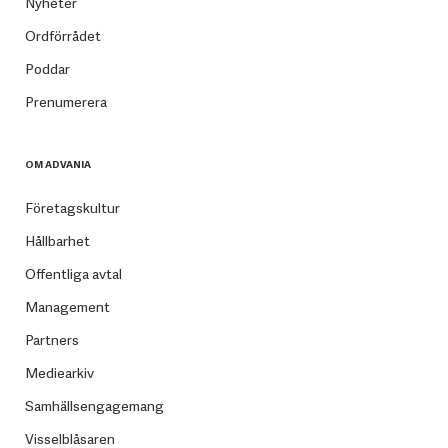
Nyheter
Ordförrådet
Poddar
Prenumerera
OM ADVANIA
Företagskultur
Hållbarhet
Offentliga avtal
Management
Partners
Mediearkiv
Samhällsengagemang
Visselblåsaren