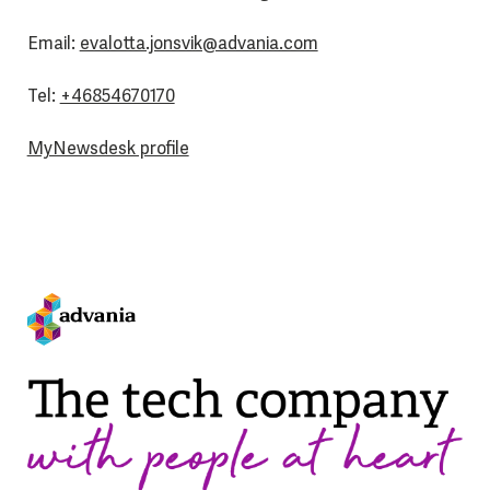
Email:
evalotta.jonsvik@advania.com
Tel:
+46854670170
MyNewsdesk profile