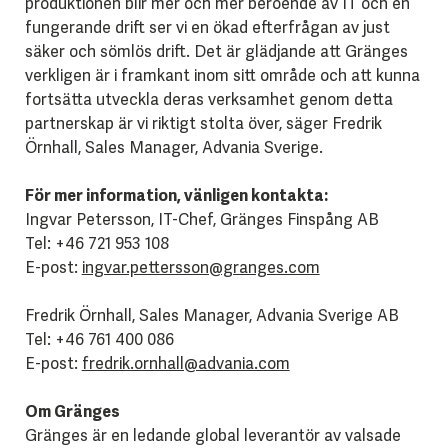
produktionen blir mer och mer beroende av IT och en
fungerande drift ser vi en ökad efterfrågan av just
säker och sömlös drift. Det är glädjande att Gränges
verkligen är i framkant inom sitt område och att kunna
fortsätta utveckla deras verksamhet genom detta
partnerskap är vi riktigt stolta över, säger Fredrik
Örnhall, Sales Manager, Advania Sverige.
För mer information, vänligen kontakta:
Ingvar Petersson, IT-Chef, Gränges Finspång AB
Tel: +46 721 953 108
E-post:
ingvar.pettersson@granges.com
Fredrik Örnhall, Sales Manager, Advania Sverige AB
Tel: +46 761 400 086
E-post:
fredrik.ornhall@advania.com
Om Gränges
Gränges är en ledande global leverantör av valsade