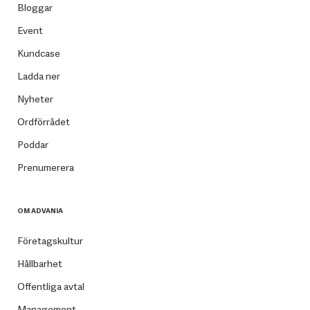
Bloggar
Event
Kundcase
Ladda ner
Nyheter
Ordförrådet
Poddar
Prenumerera
OM ADVANIA
Företagskultur
Hållbarhet
Offentliga avtal
Management