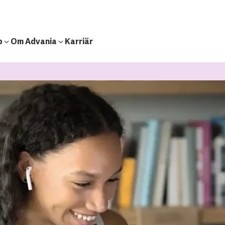
b
Om Advania
Karriär