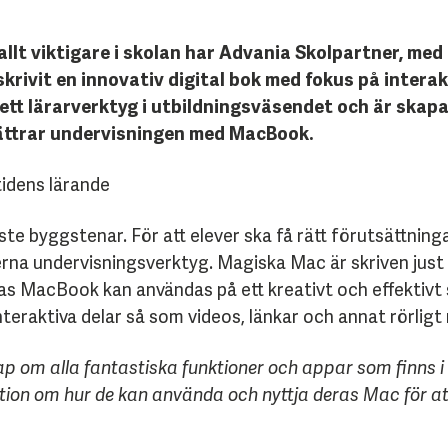
r allt viktigare i skolan har Advania Skolpartner, med
skrivit en innovativ digital bok med fokus på intera
 lärarverktyg i utbildningsväsendet och är skapad 
bättrar undervisningen med MacBook.
idens lärande
ste byggstenar. För att elever ska få rätt förutsättninga
 undervisningsverktyg. Magiska Mac är skriven just m
 MacBook kan användas på ett kreativt och effektivt s
nteraktiva delar så som videos, länkar och annat rörligt 
kap om alla fantastiska funktioner och appar som finns
ation om hur de kan använda och nyttja deras Mac för 