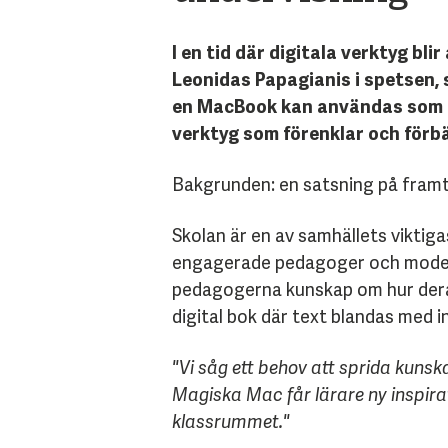
I en tid där digitala verktyg bli
Leonidas Papagianis i spetsen, 
en MacBook kan användas som ett
verktyg som förenklar och för
Bakgrunden: en satsning på framt
Skolan är en av samhällets viktiga
engagerade pedagoger och moderna
pedagogerna kunskap om hur deras
digital bok där text blandas med i
"Vi såg ett behov att sprida kuns
Magiska Mac får lärare ny inspir
klassrummet."